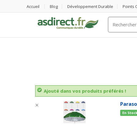
Accueil
Blog
Développement Durable
Points
Rechercher
un
objet
publicitaire
Ajouté dans vos produits préférés !
Paraso
×
En Stoc