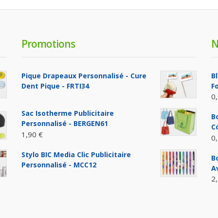
Promotions
N
Pique Drapeaux Personnalisé - Cure
B
Dent Pique - FRTI34
F
0
Sac Isotherme Publicitaire
Bo
Personnalisé - BERGEN61
C
1,90 €
0
Stylo BIC Media Clic Publicitaire
B
Personnalisé - MCC12
A
2