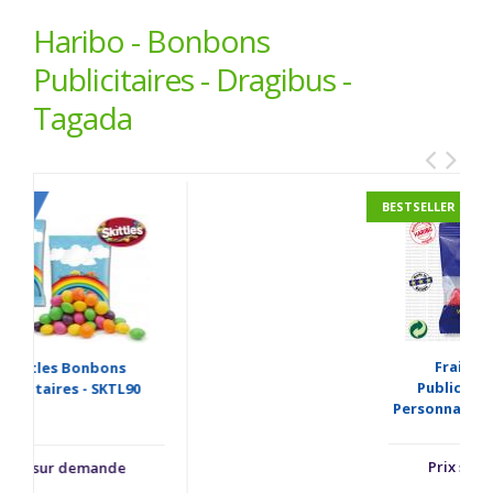
Haribo - Bonbons
Publicitaires - Dragibus -
Tagada
BESTSELLER
Fraises Tagada
Publicitaires Haribo
P
Personnalisés - FRAGOLE21
Prix sur demande