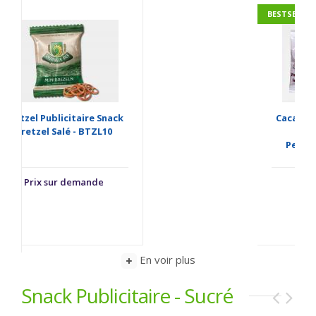
BESTSELLER
Cacahuètes Publicitaires -
S
Sachet Cacahuète
Personnalisé - CCPN35
Prix sur demande
En voir plus
Snack Publicitaire - Sucré