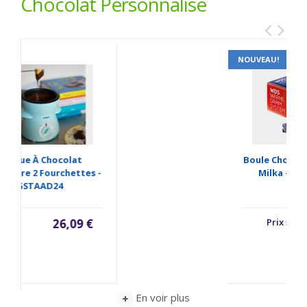
Chocolat Personnalisé
NOUVEAU!
G
Boule Chocolat Publicitaire
Milka - CHOCO MILKA
Prix sur demande
En voir plus