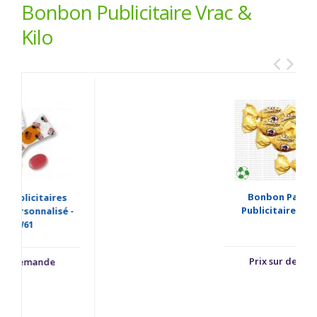
Bonbon Publicitaire Vrac &
Kilo
Bonbon Papillote
Publicitaire - BBPL45
V
Prix sur demande