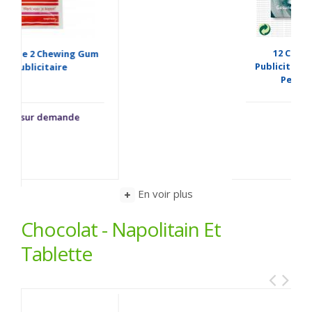
12 Chewing Gum
Publicitaire Sous Blister
Personnalisé
0,93 €
En voir plus
Chocolat - Napolitain Et
Tablette
NO