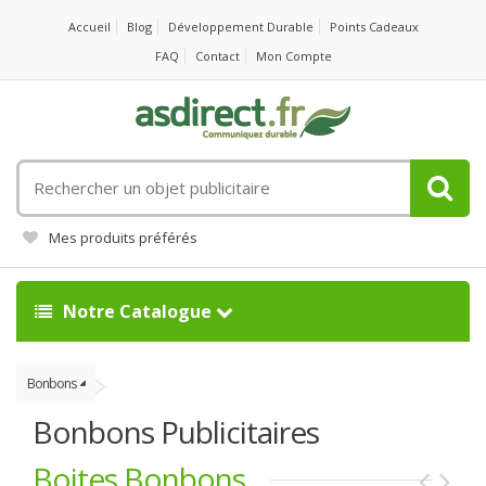
Accueil
Blog
Développement Durable
Points Cadeaux
FAQ
Contact
Mon Compte
Rechercher
un
objet
Mes produits préférés
publicitaire
Notre Catalogue
Bonbons
Bonbons Publicitaires
Boites Bonbons