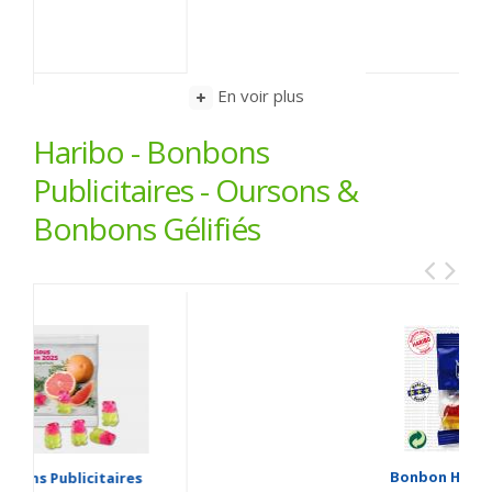
En voir plus
Haribo - Bonbons
Publicitaires - Oursons &
Bonbons Gélifiés
BE
Bonbon Haribo Publicitaire
B