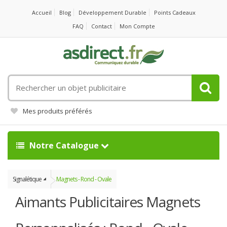
Accueil
Blog
Développement Durable
Points Cadeaux
FAQ
Contact
Mon Compte
Rechercher
un
objet
Mes produits préférés
publicitaire
Notre Catalogue
Signalétique
Magnets - Rond - Ovale
Aimants Publicitaires Magnets