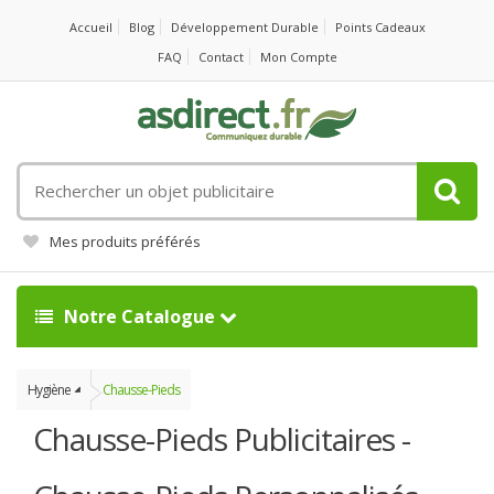
Accueil
Blog
Développement Durable
Points Cadeaux
FAQ
Contact
Mon Compte
Rechercher
un
objet
Mes produits préférés
publicitaire
Notre Catalogue
Hygiène
Chausse-Pieds
Chausse-Pieds Publicitaires -