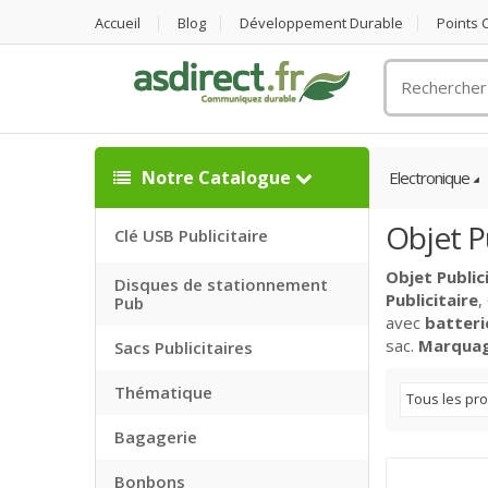
Accueil
Blog
Développement Durable
Points
Rechercher
un
objet
publicitaire
Notre Catalogue
Electronique
Objet P
Clé USB Publicitaire
Objet Public
Disques de stationnement
Publicitaire
,
Pub
avec
batterie
sac.
Marquage
Sacs Publicitaires
Thématique
Tous les pro
Bagagerie
Bonbons