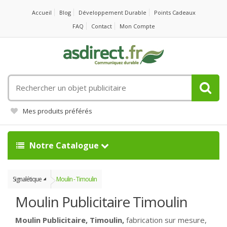
Accueil
Blog
Développement Durable
Points Cadeaux
FAQ
Contact
Mon Compte
Rechercher
un
objet
Mes produits préférés
publicitaire
Notre Catalogue
Signalétique
Moulin - Timoulin
Moulin Publicitaire Timoulin
Moulin Publicitaire, Timoulin,
fabrication sur mesure,