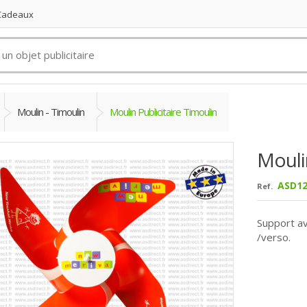
 Cadeaux
Moulin - Timoulin
Moulin Publicitaire Timoulin
Moulin
ASD12
Ref.
Support av
/verso.