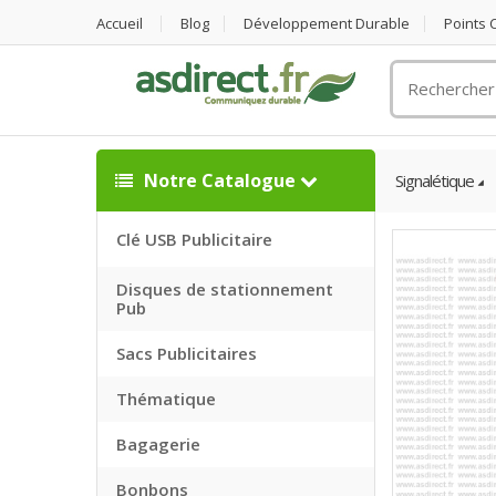
Accueil
Blog
Développement Durable
Points
Rechercher
un
objet
publicitaire
Notre Catalogue
Signalétique
Clé USB Publicitaire
Disques de stationnement
Pub
Sacs Publicitaires
Thématique
Bagagerie
Bonbons