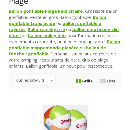
Plage
Ballon gonflable Plage Publicitaire
, Grossiste ballon
gonflable, Vente en gros Ballon gonflable.
Ballon
gonflable translucide
ou
ballon gonflable à
rayures
.
Ballon smiley rire
ou
ballon émoticone clin
d'oeil
ou
ballon smiley mdr
pour l'animation de vos
événements corporate, boutiques pop up store.
Ballon
gonflable mappemonde planète
ou
ballon de
football gonflable
. Personnalisation aux couleurs de
votre camping, restaurants de bars, club de plage
enfants. Ballon gonflable lumineux pour discothèque.
Tous les produits
Grille
Liste