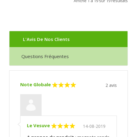
Affiche
1 à 19
sur
19
resultats
L'Avis De Nos Clients
Questions Fréquentes
Note Globale
2
avis
Le Vesuve
14-08-2019
A propos du produit
: magnets ronds