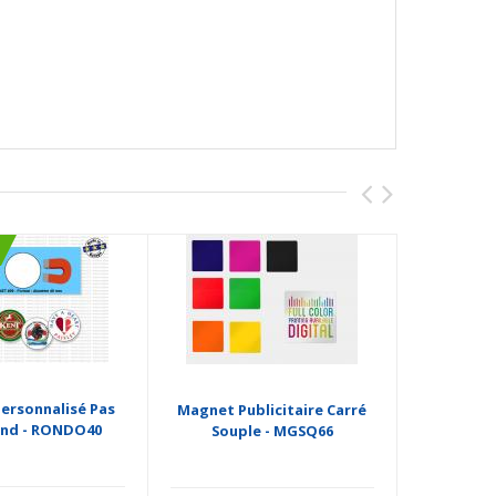
ersonnalisé Pas
Magnet Publicitaire Carré
Good
ond - RONDO40
Souple - MGSQ66
Publicita