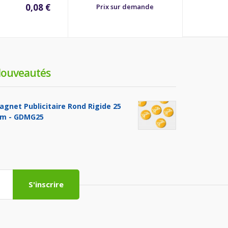
0,08 €
Prix sur demande
Prix
ouveautés
agnet Publicitaire Rond Rigide 25
m - GDMG25
S'inscrire