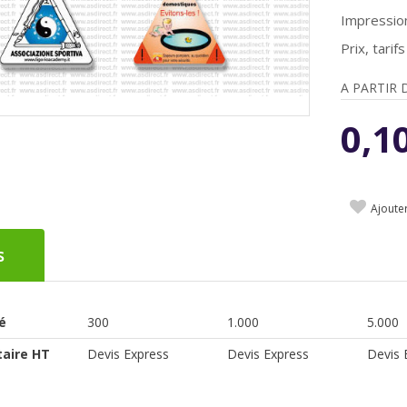
Impression 
Prix, tari
A PARTIR 
0,1
Ajoute
s
é
300
1.000
5.000
taire HT
Devis Express
Devis Express
Devis 