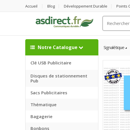
Accueil
Blog
Développement Durable
Points
Rechercher
un
objet
publicitaire
Notre Catalogue
Signalétique
Clé USB Publicitaire
Disques de stationnement
Pub
Sacs Publicitaires
Thématique
Bagagerie
Bonbons