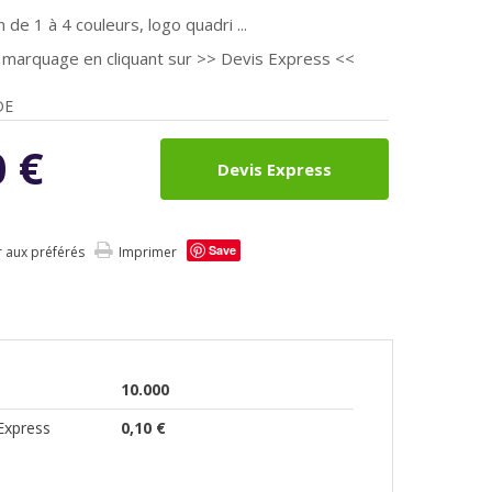
de 1 à 4 couleurs, logo quadri ...
fs marquage en cliquant sur >> Devis Express <<
DE
0
€
Devis Express
Save
r aux préférés
Imprimer
10.000
Express
0,10 €