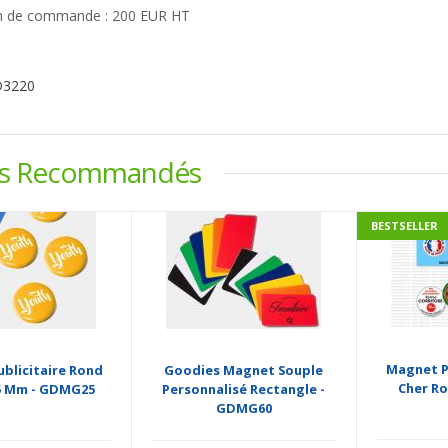
 de commande : 200 EUR HT
D3220
ts Recommandés
BESTSELLER
Magnet P
blicitaire Rond
Goodies Magnet Souple
Cher R
25 Mm - GDMG25
Personnalisé Rectangle -
GDMG60