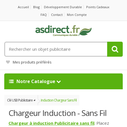
Accueil
Blog
Développement Durable
Points Cadeaux
FAQ
Contact
Mon Compte
Rechercher
un
objet
Mes produits préférés
publicitaire
Notre Catalogue
Clé USB Publicitaire
Induction Chargeur Sans Fil
Chargeur Induction - Sans Fil
Chargeur à induction Publicitaire sans fil
.
Placez