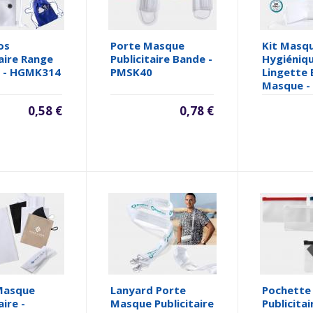
os
Porte Masque
Kit Masq
taire Range
Publicitaire Bande -
Hygiéniq
 - HGMK314
PMSK40
Lingette 
Masque -
0,58 €
0,78 €
Masque
Lanyard Porte
Pochette
aire -
Masque Publicitaire
Publicita