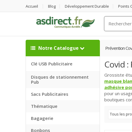
Accueil
Blog
Développement Durable
Points
Rechercher
un
objet
publicitaire
Notre Catalogue
Prévention Cov
Covid :
Clé USB Publicitaire
Grossiste ét
Disques de stationnement
masque blan
Pub
adhésive po
pour un usage
Sacs Publicitaires
boutiques co
Thématique
Tous les pro
Bagagerie
Bonbons