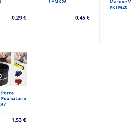
8
- LYMK26
Masque V
PKTM20
0,29 €
0,45 €
 Porte
Publicitaire
247
1,53 €