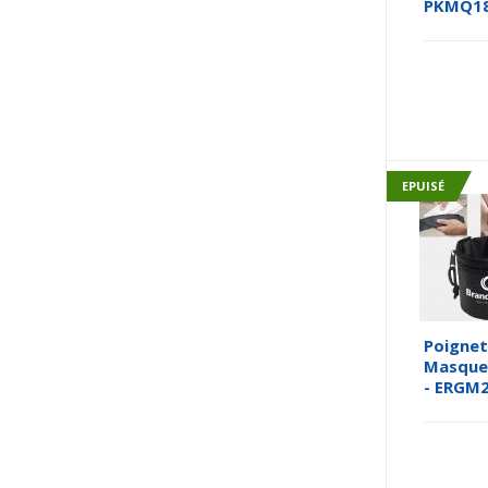
PKMQ1
EPUISÉ
Poignet
Masque 
- ERGM