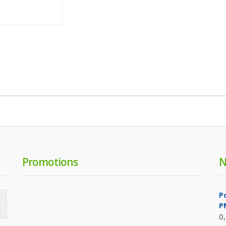
Promotions
N
P
P
0