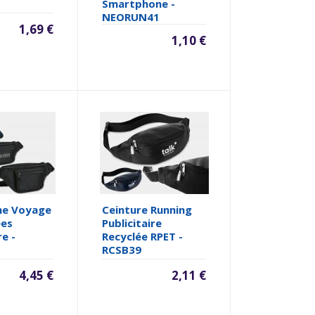
Smartphone -
NEORUN41
1,69 €
1,10 €
ne Voyage
Ceinture Running
ées
Publicitaire
re -
Recyclée RPET -
RCSB39
4,45 €
2,11 €