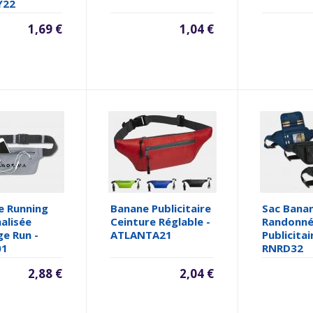
Y22
1,69 €
1,04 €
e Running
Banane Publicitaire
Sac Bana
alisée
Ceinture Réglable -
Randonn
ge Run -
ATLANTA21
Publicitai
01
RNRD32
2,88 €
2,04 €