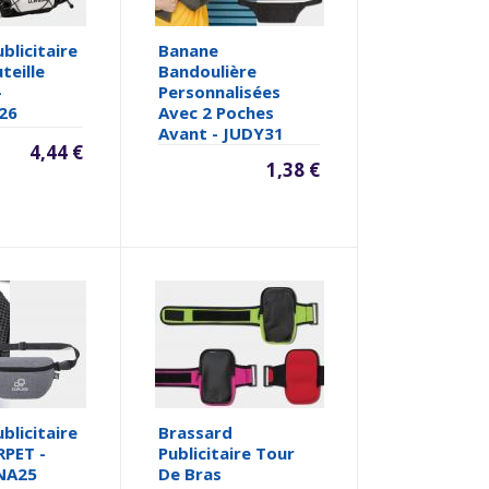
blicitaire
Banane
teille
Bandoulière
-
Personnalisées
26
Avec 2 Poches
Avant - JUDY31
4,44 €
1,38 €
blicitaire
Brassard
RPET -
Publicitaire Tour
NA25
De Bras