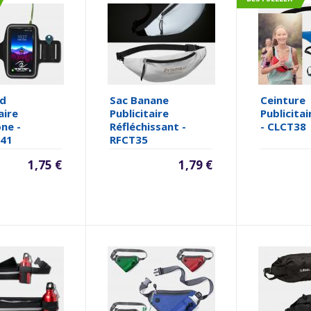
rd
Sac Banane
Ceinture
aire
Publicitaire
Publicita
ne -
Réfléchissant -
- CLCT38
41
RFCT35
1,75 €
1,79 €