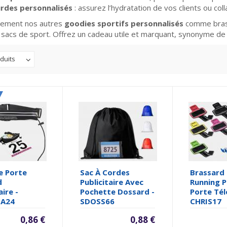
rdes personnalisés
: assurez l’hydratation de vos clients ou col
lement nos autres
goodies sportifs personnalisés
comme brass
 sacs de sport. Offrez un cadeau utile et marquant, synonyme de
duits
e Porte
Sac À Cordes
Brassard
d
Publicitaire Avec
Running P
aire -
Pochette Dossard -
Porte Tél
TA24
SDOSS66
CHRIS17
0,86 €
0,88 €