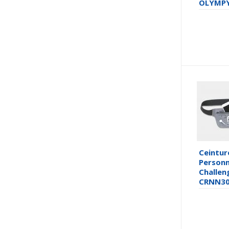
OLYMP
Ceintur
Personn
Challen
CRNN3