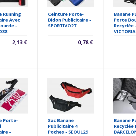
e Running
Ceinture Porte-
Banane Pu
aire Avec
Bidon Publicitaire -
Porte Bou
ourde -
SPORTIVO27
Recyclée 
D38
VICTORIA
2,13 €
0,78 €
e Porte-
Sac Banane
Banane Pu
d
Publicitaire 4
Recyclée 
aire -
Poches - SEOUL29
BARCELO