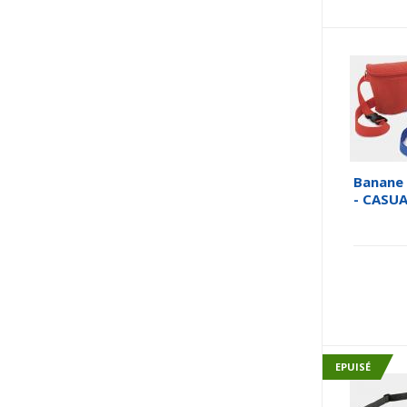
Banane 
- CASU
EPUISÉ