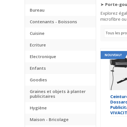
➤
Porte-gou
Bureau
Explorez éga
microfibre ou
Contenants - Boissons
Cuisine
Tous les pro
Ecriture
NOUVEAU!
Electronique
Enfants
Goodies
Graines et objets à planter
publicitaires
Ceintur
Dossar
Publicit
Hygiène
VIVACI
Maison - Bricolage