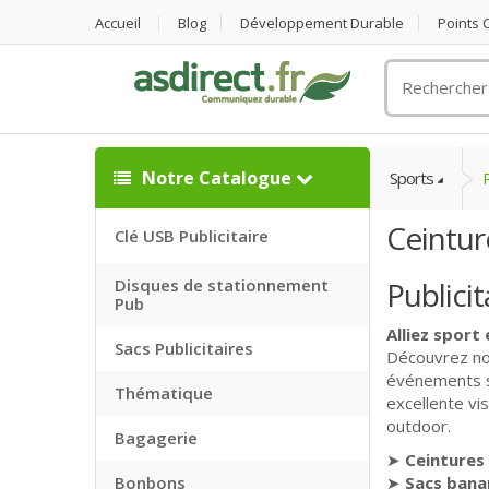
Accueil
Blog
Développement Durable
Points
Rechercher
un
objet
publicitaire
Notre Catalogue
Sports
R
Ceintur
Clé USB Publicitaire
Disques de stationnement
Publicit
Pub
Alliez sport 
Sacs Publicitaires
Découvrez not
événements sp
Thématique
excellente vis
outdoor.
Bagagerie
➤
Ceintures
Bonbons
➤
Sacs banan