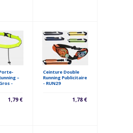
Porte-
Ceinture Double
Running –
Running Publicitaire
Gros -
- RUN29
1,79 €
1,78 €