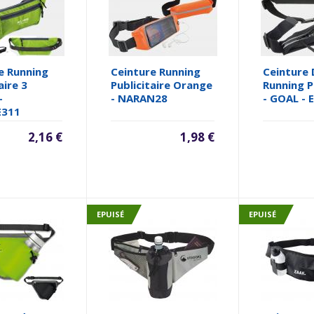
e Running
Ceinture Running
Ceinture
aire 3
Publicitaire Orange
Running P
-
- NARAN28
- GOAL - 
311
2,16 €
1,98 €
EPUISÉ
EPUISÉ