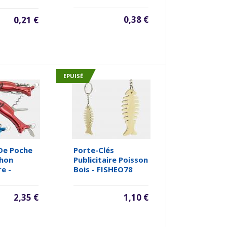
0,38 €
0,21 €
EPUISÉ
De Poche
Porte-Clés
chon
Publicitaire Poisson
re -
Bois - FISHEO78
2,35 €
1,10 €