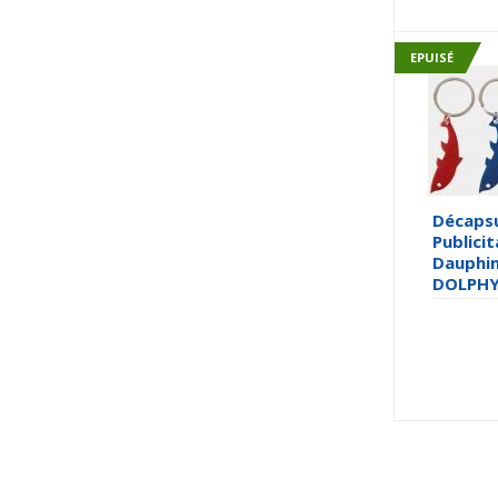
EPUISÉ
Décapsu
Publicit
Dauphin
DOLPHY