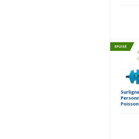
EPUISÉ
Surlign
Personn
Poisson