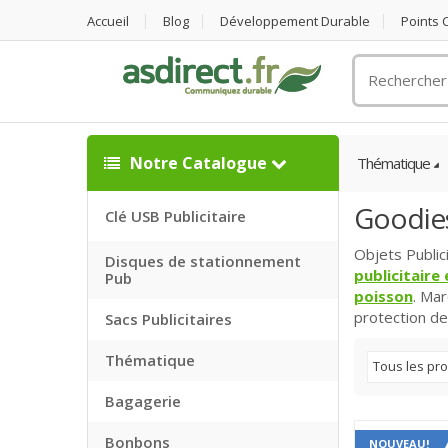
Accueil
Blog
Développement Durable
Points
Rechercher
un
objet
publicitaire
Notre Catalogue
Thématique
Goodie
Clé USB Publicitaire
Objets Public
Disques de stationnement
publicitaire
Pub
poisson
.
Marq
protection de
Sacs Publicitaires
Thématique
Tous les pro
Bagagerie
Bonbons
NOUVEAU!