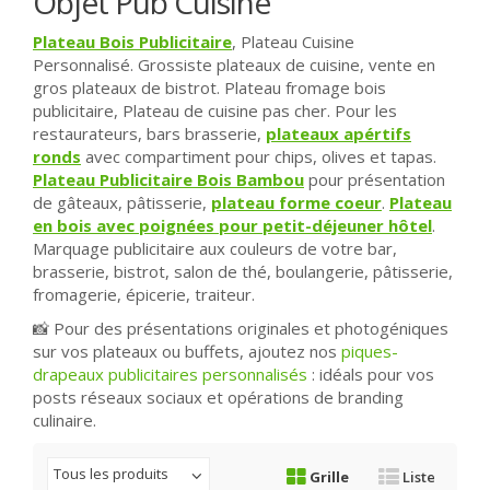
Objet Pub Cuisine
Plateau Bois Publicitaire
, Plateau Cuisine
Personnalisé. Grossiste plateaux de cuisine, vente en
gros plateaux de bistrot. Plateau fromage bois
publicitaire, Plateau de cuisine pas cher. Pour les
restaurateurs, bars brasserie,
plateaux apértifs
ronds
avec compartiment pour chips, olives et tapas.
Plateau Publicitaire Bois Bambou
pour présentation
de gâteaux, pâtisserie,
plateau forme coeur
.
Plateau
en bois avec poignées pour petit-déjeuner hôtel
.
Marquage publicitaire aux couleurs de votre bar,
brasserie, bistrot, salon de thé, boulangerie, pâtisserie,
fromagerie, épicerie, traiteur.
📸 Pour des présentations originales et photogéniques
sur vos plateaux ou buffets, ajoutez nos
piques-
drapeaux publicitaires personnalisés
: idéals pour vos
posts réseaux sociaux et opérations de branding
culinaire.
Tous les produits
Grille
Liste