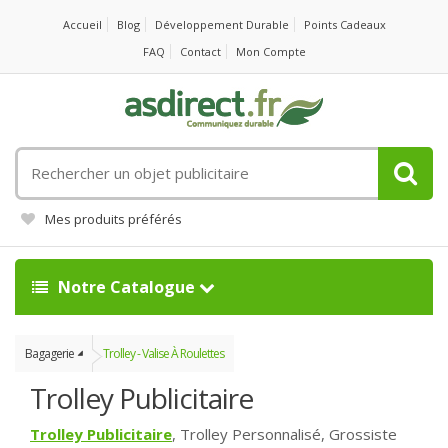
Accueil
Blog
Développement Durable
Points Cadeaux
FAQ
Contact
Mon Compte
Rechercher
un
objet
Mes produits préférés
publicitaire
Notre Catalogue
Bagagerie
Trolley - Valise À Roulettes
Trolley Publicitaire
Trolley Publicitaire
, Trolley Personnalisé, Grossiste