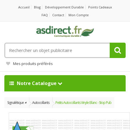
Accueil
Blog
Développement Durable
Points Cadeaux
FAQ
Contact
Mon Compte
Rechercher
un
objet
Mes produits préférés
publicitaire
Notre Catalogue
Signalétique
Autocollants
Petits Autocollants Vinyle Blanc - Stop Pub