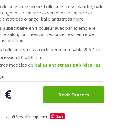
balle antistress bleue, balle antistress blanche, balle
 rouge, balle antistress verte, balle antistress
e antistress orange, balle antistress noire
 publicitaire
en 1 couleur avec par exemple le
tre salon, journées portes ouvertes centre de
 association
 balle anti-stress ronde personnalisable
Ø
6.2 cm
mpression 30 x 30 mm
autres modèles de
balles antistress publicitaires
DE
1
€
Devis Express
Save
r aux préférés
Imprimer