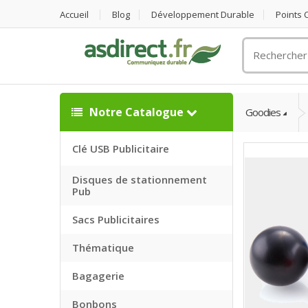
Accueil
Blog
Développement Durable
Points
Rechercher
un
objet
publicitaire
Notre Catalogue
Goodies
Clé USB Publicitaire
Disques de stationnement
Pub
Sacs Publicitaires
Thématique
Bagagerie
Bonbons