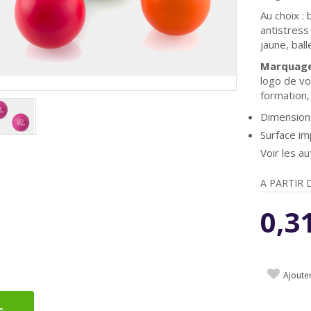
Au choix : 
antistress
jaune, ball
Marquage
logo de vo
formation,
Dimensions
Surface i
Voir les 
A PARTIR 
0,3
Ajoute