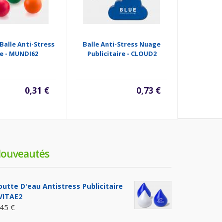
Balle Anti-Stress
Balle Anti-Stress Nuage
Balle
e - MUNDI62
Publicitaire - CLOUD2
Publicitai
0,31 €
0,73 €
ouveautés
outte D'eau Antistress Publicitaire
 VITAE2
,45 €