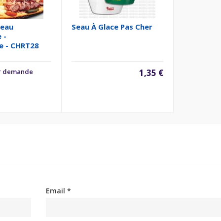
peau
Seau À Glace Pas Cher
 -
e - CHRT28
ur demande
1,35 €
Email *