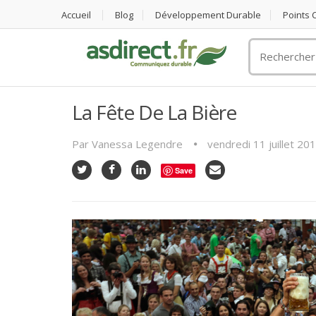
Accueil
Blog
Développement Durable
Points
Rechercher
un
objet
publicitaire
La Fête De La Bière
Par
Vanessa Legendre
vendredi 11 juillet 20
Save