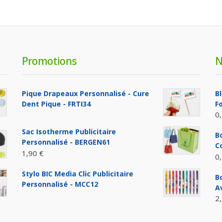
Promotions
N
Pique Drapeaux Personnalisé - Cure
B
Dent Pique - FRTI34
F
0
Sac Isotherme Publicitaire
Bo
Personnalisé - BERGEN61
C
1,90 €
0
Stylo BIC Media Clic Publicitaire
B
Personnalisé - MCC12
A
2