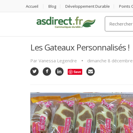
Accueil
Blog
Développement Durable
Points
Rechercher
un
objet
publicitaire
Les Gateaux Personnalisés !
Par
Vanessa Legendre
dimanche 8 décembre
Save