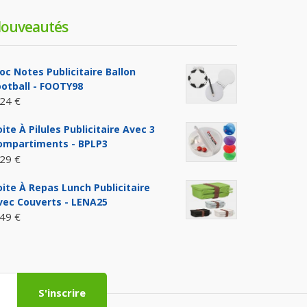
ouveautés
loc Notes Publicitaire Ballon
ootball - FOOTY98
,24 €
ite À Pilules Publicitaire Avec 3
ompartiments - BPLP3
,29 €
oite À Repas Lunch Publicitaire
vec Couverts - LENA25
,49 €
S'inscrire