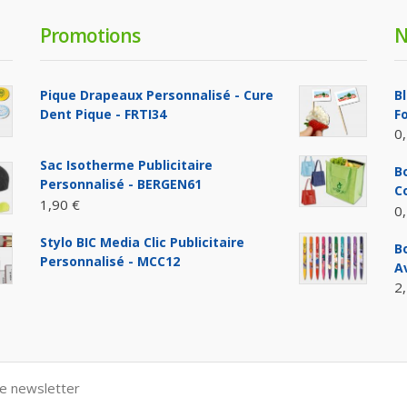
Promotions
N
Pique Drapeaux Personnalisé - Cure
B
Dent Pique - FRTI34
F
0
Sac Isotherme Publicitaire
Bo
Personnalisé - BERGEN61
C
1,90 €
0
Stylo BIC Media Clic Publicitaire
B
Personnalisé - MCC12
A
2