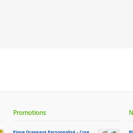
Promotions
N
Pique Drapeaux Personnalisé - Cure
B