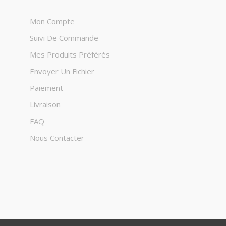
Mon Compte
Suivi De Commande
Mes Produits Préférés
Envoyer Un Fichier
Paiement
Livraison
FAQ
Nous Contacter