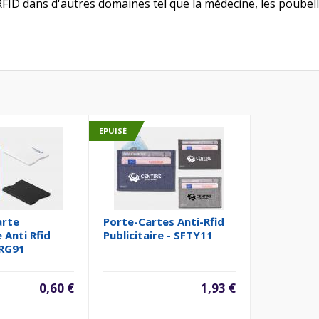
FID dans d'autres domaines tel que la médecine, les poubel
EPUISÉ
arte
Porte-Cartes Anti-Rfid
e Anti Rfid
Publicitaire - SFTY11
CRG91
0,60 €
1,93 €