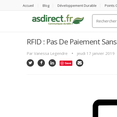
Accueil
Blog
Développement Durable
Points
Rechercher
un
objet
publicitaire
RFID : Pas De Paiement Sans
Par
Vanessa Legendre
jeudi 17 janvier 2019
Save