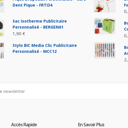
Dent Pique - FRTI34
F
0
Sac Isotherme Publicitaire
Bo
Personnalisé - BERGEN61
C
1,90 €
0
Stylo BIC Media Clic Publicitaire
B
Personnalisé - MCC12
A
2
Accès Rapide
En Savoir Plus