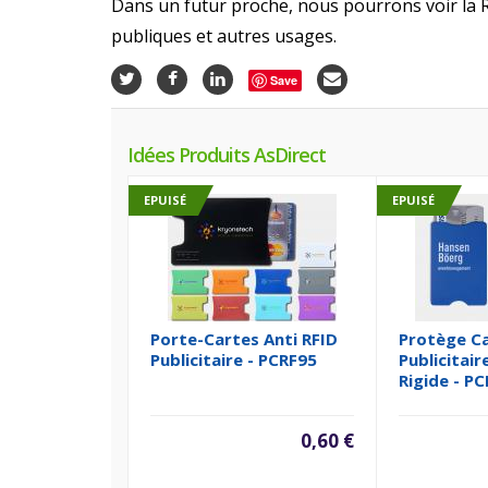
Dans un futur proche, nous pourrons voir la R
publiques et autres usages.
Save
Idées Produits AsDirect
EPUISÉ
EPUISÉ
Porte-Cartes Anti RFID
Protège C
Publicitaire - PCRF95
Publicitair
Rigide - P
0,60 €