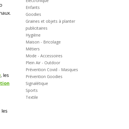
Electronique
io
Enfants
naux.
Goodies
Graines et objets à planter
publicitaires
Hygiène
Maison - Bricolage
Métiers
Mode - Accessoires
Plein Air - Outdoor
Prévention Covid - Masques
D
, les
Prévention Goodies
tion
Signalétique
Sports
Textile
s
 les