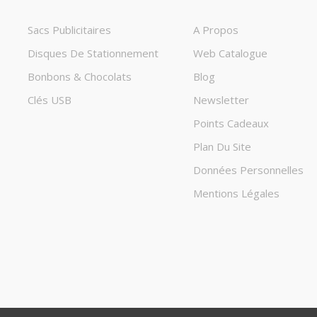
Sacs Publicitaires
A Propos
Disques De Stationnement
Web Catalogue
Bonbons & Chocolats
Blog
Clés USB
Newsletter
Points Cadeaux
Plan Du Site
Données Personnelles
Mentions Légales