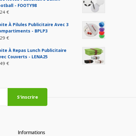
ootball - FOOTY98
,24 €
ite À Pilules Publicitaire Avec 3
ompartiments - BPLP3
,29 €
oite À Repas Lunch Publicitaire
vec Couverts - LENA25
,49 €
S'inscrire
Informations