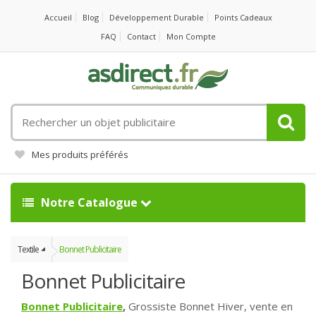
Accueil
Blog
Développement Durable
Points Cadeaux
FAQ
Contact
Mon Compte
Rechercher
un
objet
Mes produits préférés
publicitaire
Notre Catalogue
Textile
Bonnet Publicitaire
Bonnet Publicitaire
Bonnet Publicitaire
,
Grossiste Bonnet Hiver, vente en