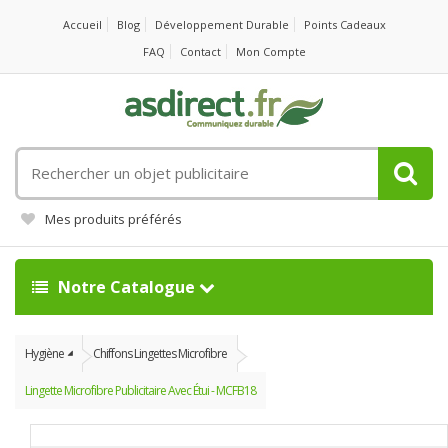
Accueil
Blog
Développement Durable
Points Cadeaux
FAQ
Contact
Mon Compte
Rechercher
un
objet
Mes produits préférés
publicitaire
Notre Catalogue
Hygiène
Chiffons Lingettes Microfibre
Lingette Microfibre Publicitaire Avec Étui - MCFB18