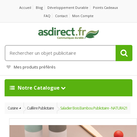
Accueil
Blog
Développement Durable
Points Cadeaux
FAQ
Contact
Mon Compte
Rechercher
un
objet
Mes produits préférés
publicitaire
Notre Catalogue
Cuisine
Cuillère Publicitaire
Saladier Bois Bambou Publicitaire - NATURA21