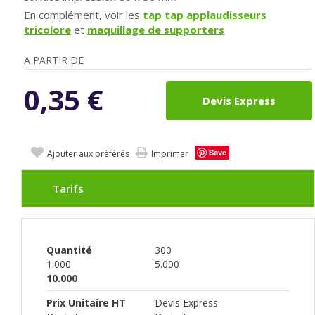
En complément, voir les
tap tap applaudisseurs
tricolore
et
maquillage de supporters
A PARTIR DE
0,35
€
Devis Express
Save
Ajouter aux préférés
Imprimer
Tarifs
Quantité
300
1.000
5.000
10.000
Prix Unitaire HT
Devis Express