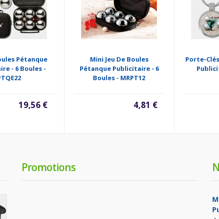
oules Pétanque
Mini Jeu De Boules
Porte-Clé
ire - 6 Boules -
Pétanque Publicitaire - 6
Publici
PTQE22
Boules - MRPT12
19,56 €
4,81 €
Promotions
N
M
P