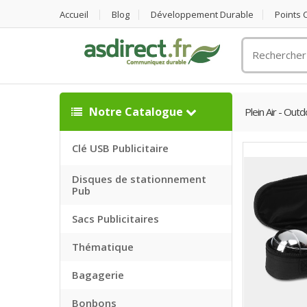
Accueil
Blog
Développement Durable
Points
Rechercher
un
objet
publicitaire
Notre Catalogue
Plein Air - Out
Clé USB Publicitaire
Disques de stationnement
Pub
Sacs Publicitaires
Thématique
Bagagerie
Bonbons