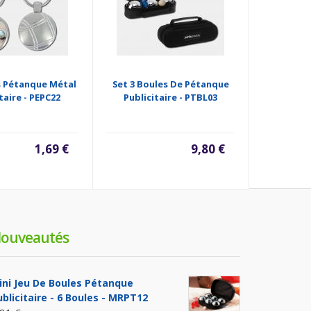
s Pétanque Métal
Set 3 Boules De Pétanque
Jeu 
taire - PEPC22
Publicitaire - PTBL03
Publicit
Bois
1,69 €
9,80 €
ouveautés
ini Jeu De Boules Pétanque
ublicitaire - 6 Boules - MRPT12