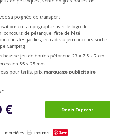
jeux de pétanques, vente en gros boules de
vec sa poignée de transport
isation
en tampographie avec le logo de
n, concours de pétanque, fête de l'été,
ion dans les jardins, en cadeau jeu concours sortie
type Camping
s housse jeu de boules pétanque 23 x 7.5 x 7 cm
mpression 55 x 25 mm
ess pour tarifs, prix
marquage publicitaire
,
DE
0
€
Devis Express
Save
r aux préférés
Imprimer