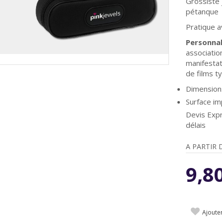
Grossiste 
pétanque
Pratique a
Personnal
associatio
manifestat
de films 
Dimension
Surface i
Devis Expr
délais
A PARTIR 
9,8
Ajoute