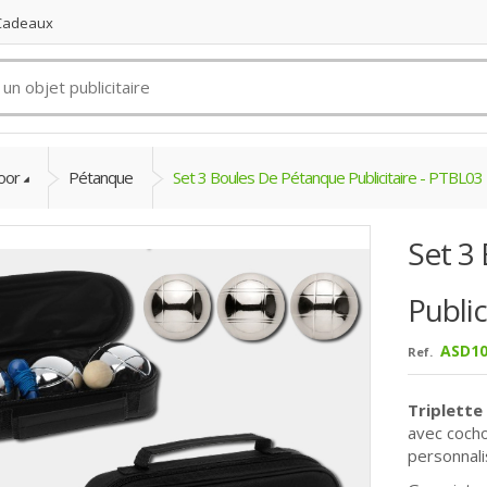
 Cadeaux
door
Pétanque
Set 3 Boules De Pétanque Publicitaire - PTBL03
Set 3
Public
ASD10
Ref.
Triplette
avec cocho
personnali