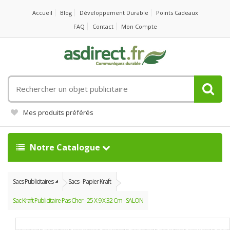
Accueil
Blog
Développement Durable
Points Cadeaux
FAQ
Contact
Mon Compte
Rechercher
un
objet
Mes produits préférés
publicitaire
Notre Catalogue
Sacs Publicitaires
Sacs - Papier Kraft
Sac Kraft Publicitaire Pas Cher - 25 X 9 X 32 Cm - SALON