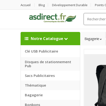
Accueil
Blog
Développement Durable
Points
Rechercher
un
objet
publicitaire
Notre Catalogue
Bagagerie
Clé USB Publicitaire
Disques de stationnement
Pub
Sacs Publicitaires
Thématique
Bagagerie
Bonbons