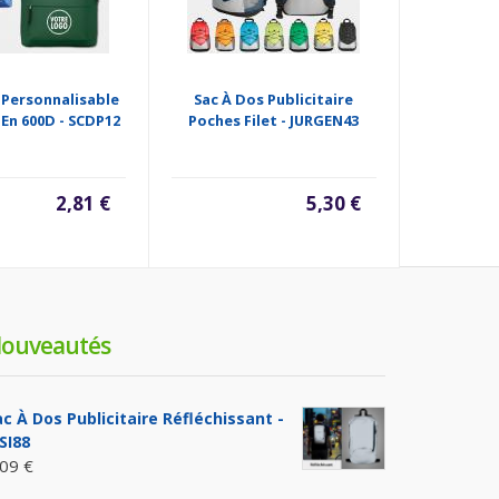
 Personnalisable
Sac À Dos Publicitaire
Sac À Do
 En 600D - SCDP12
Poches Filet - JURGEN43
2,81 €
5,30 €
ouveautés
ac À Dos Publicitaire Réfléchissant -
SI88
,09 €