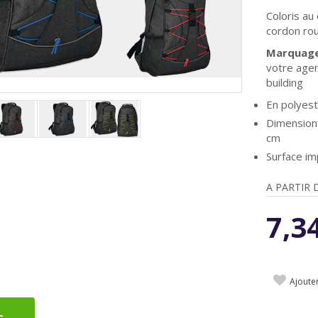
Coloris au
cordon rou
Marquage 
votre age
building
En polyest
Dimension
cm
Surface i
A PARTIR 
7,3
Ajoute