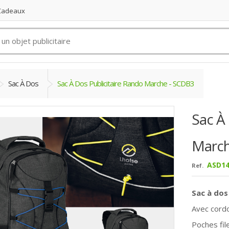
 Cadeaux
Sac À Dos
Sac À Dos Publicitaire Rando Marche - SCDB3
Sac À
March
ASD14
Ref.
Sac à dos 
Avec cordo
Poches fil