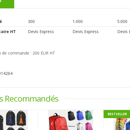
s
é
300
1.000
5.000
taire HT
Devis Express
Devis Express
Devis 
 de commande : 200 EUR HT
D14264
ts Recommandés
BESTSELLER