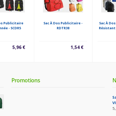
s Publicitaire
Sac À Dos Publicitaire -
Sac À Dos
nnée - SCDR5
RDTR38
Résistant
5,96 €
1,54 €
Promotions
N
S
VI
5