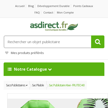
Accueil
Blog
Développement Durable
Points Cadeaux
FAQ
Contact
Mon Compte
Rechercher
un
objet
Mes produits préférés
publicitaire
Notre Catalogue
Sacs Publicitaires
Sac Pliable
Sac Publicitaire Kiwi - FRUTEO40