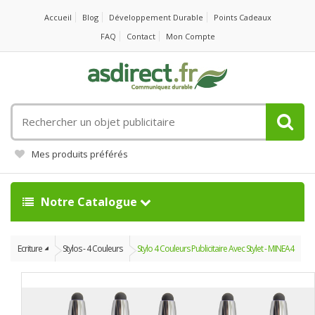
Accueil
Blog
Développement Durable
Points Cadeaux
FAQ
Contact
Mon Compte
Rechercher
un
objet
Mes produits préférés
publicitaire
Notre Catalogue
Ecriture
Stylos - 4 Couleurs
Stylo 4 Couleurs Publicitaire Avec Stylet - MINEA4