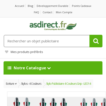
Accueil
Blog
Développement Durable
Points Cadeaux
FAQ
Contact
Mon Compte
Rechercher
un
objet
Mes produits préférés
publicitaire
Notre Catalogue
Ecriture
Stylos - 4 Couleurs
Stylo Publicitaire 4 Couleurs Grip - LEO14