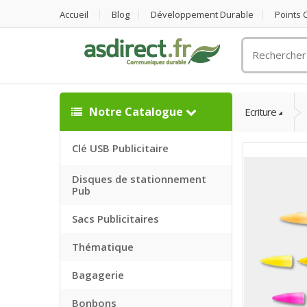
Accueil
Blog
Développement Durable
Points
Rechercher
un
objet
publicitaire
Notre Catalogue
Ecriture
Clé USB Publicitaire
Disques de stationnement
Pub
Sacs Publicitaires
Thématique
Bagagerie
Bonbons