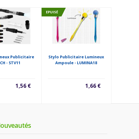
EPUISÉ
EPUISÉ
neux Publicitaire
Stylo Publicitaire Lumineux
Stylo Lumi
ECH - STV11
Ampoule - LUMINA18
- 
1,56 €
1,66 €
ouveautés