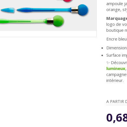
ampoule j
orange,
st
Marquage
logo de vo
boutique 
Encre ble
Dimensions
Surface i
✨ Découvr
lumineux
campagnes
intérieur.
A PARTIR 
0,6