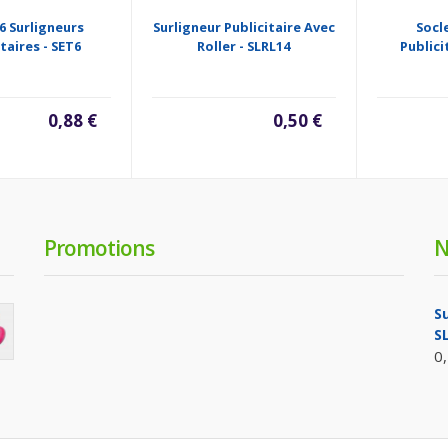
6 Surligneurs
Surligneur Publicitaire Avec
Socl
taires - SET6
Roller - SLRL14
Publici
0,88 €
0,50 €
Promotions
N
Su
S
0