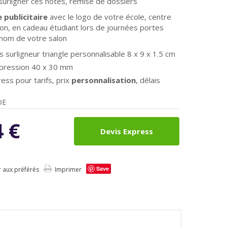
surligner ces notes, remise de dossiers
publicitaire
avec le logo de votre école, centre
on, en cadeau étudiant lors de journées portes
 nom de votre salon
 surligneur triangle personnalisable 8 x 9 x 1.5 cm
mpression 40 x 30 mm
ess pour tarifs, prix
personnalisation
, délais
DE
4
€
Devis Express
Save
r aux préférés
Imprimer