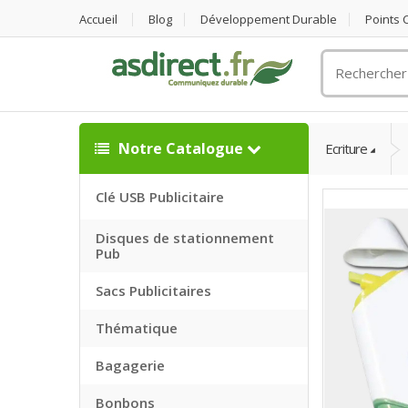
Accueil
Blog
Développement Durable
Points
Rechercher
un
objet
publicitaire
Notre Catalogue
Ecriture
Clé USB Publicitaire
Disques de stationnement
Pub
Sacs Publicitaires
Thématique
Bagagerie
Bonbons