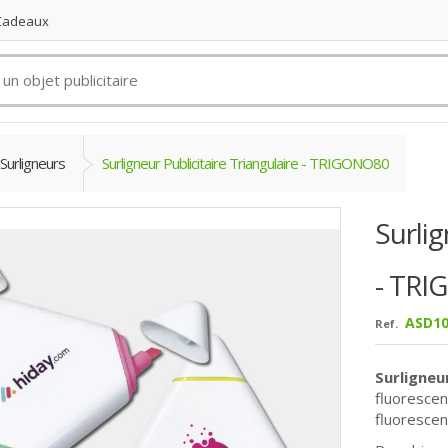
 Cadeaux
Surligneurs
Surligneur Publicitaire Triangulaire - TRIGONO80
Surlig
- TR
ASD10
Ref.
Surligneur
fluorescen
fluorescen