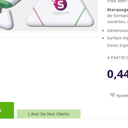
Pour bien 
Marquage 
de formati
ouvertes,
Dimensions
Surface i
Devis Expr
A PARTIR 
0,4
Ajoute
s
L'Avis De Nos Clients