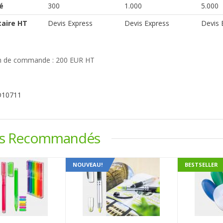
é
300
1.000
5.000
taire HT
Devis Express
Devis Express
Devis 
 de commande : 200 EUR HT
D10711
ts Recommandés
NOUVEAU!
BESTSELLER