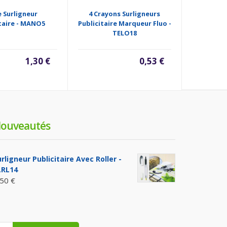
e Surligneur
4 Crayons Surligneurs
Surligneur
taire - MANO5
Publicitaire Marqueur Fluo -
Stylo 
TELO18
1,30 €
0,53 €
ouveautés
rligneur Publicitaire Avec Roller -
LRL14
,50 €