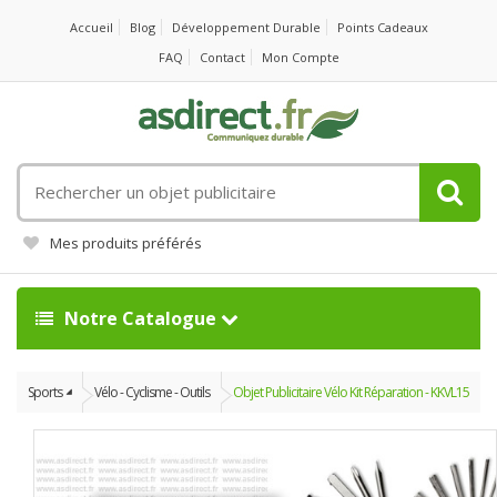
Accueil
Blog
Développement Durable
Points Cadeaux
FAQ
Contact
Mon Compte
Rechercher
un
objet
Mes produits préférés
publicitaire
Notre Catalogue
Sports
Vélo - Cyclisme - Outils
Objet Publicitaire Vélo Kit Réparation - KKVL15