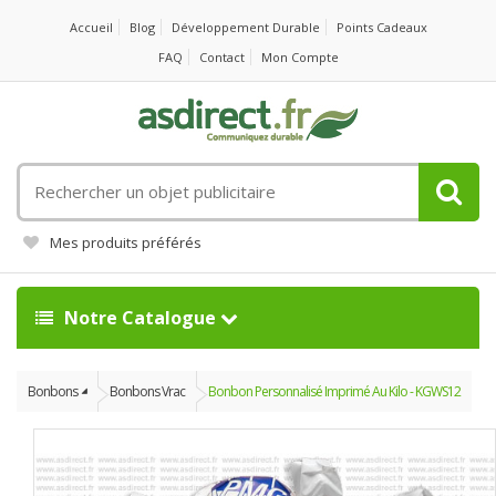
Accueil
Blog
Développement Durable
Points Cadeaux
FAQ
Contact
Mon Compte
Rechercher
un
objet
Mes produits préférés
publicitaire
Notre Catalogue
Bonbons
Bonbons Vrac
Bonbon Personnalisé Imprimé Au Kilo - KGWS12