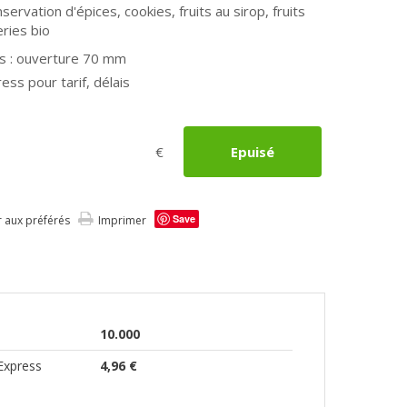
servation d'épices, cookies, fruits au sirop, fruits
eries bio
s : ouverture 70 mm
ess pour tarif, délais
€
Epuisé
Save
r aux préférés
Imprimer
10.000
Express
4,96 €