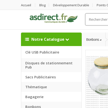
Accueil
Blog
Développement Durable
Points
Rechercher
un
objet
publicitaire
Notre Catalogue
Bonbons
Clé USB Publicitaire
Disques de stationnement
Pub
Sacs Publicitaires
Thématique
Bagagerie
Bonbons