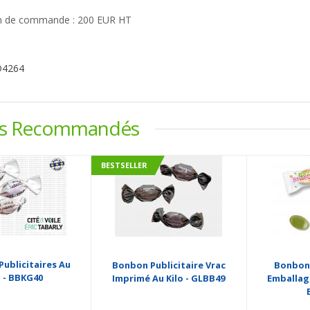
 de commande : 200 EUR HT
D4264
ts Recommandés
BESTSELLER
ublicitaires Au
Bonbon Publicitaire Vrac
Bonbons
o - BBKG40
Imprimé Au Kilo - GLBB49
Emballage