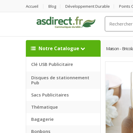
Accueil
Blog
Développement Durable
Points
Rechercher
un
objet
publicitaire
Notre Catalogue
Maison - Bricol
Clé USB Publicitaire
Disques de stationnement
Pub
Sacs Publicitaires
Thématique
Bagagerie
Bonbons