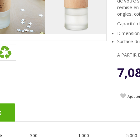
de votre 
remise en 
ongles, co
Capacité d
Dimension
Surface du
A PARTIR 
7,0
Ajoute
s
é
300
1.000
5.000