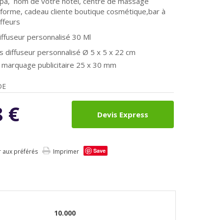
spa, nom de votre hôtel, centre de massage
forme, cadeau cliente boutique cosmétique,bar à
iffeurs
iffuseur personnalisé 30 Ml
s diffuseur personnalisé Ø
5 x 5 x 22 cm
 marquage publicitaire 25 x 30 mm
DE
8
€
Devis Express
Save
r aux préférés
Imprimer
10.000