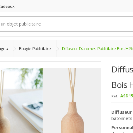
 Cadeaux
age
Bougie Publicitaire
Diffuseur D'aromes Publicitaire Bois Hê
Diffu
Bois 
ASD15
Ref.
Diffuseur
bâtonnet
Personnal