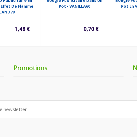
 Publicitaire En
Bougie Publicitaire Dans Un
Bougie Pub
 Effet De Flamme
Pot - VANILLA60
Pot En 
 CAND78
1,48 €
0,70 €
Promotions
N