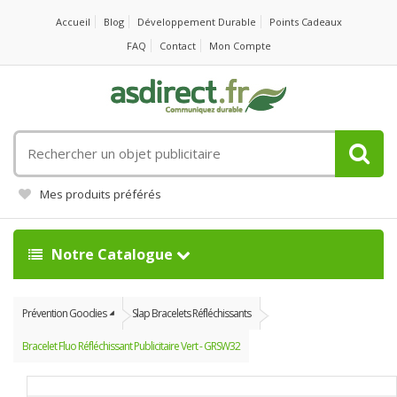
Accueil
Blog
Développement Durable
Points Cadeaux
FAQ
Contact
Mon Compte
Rechercher
un
objet
Mes produits préférés
publicitaire
Notre Catalogue
Prévention Goodies
Slap Bracelets Réfléchissants
Bracelet Fluo Réfléchissant Publicitaire Vert - GRSW32