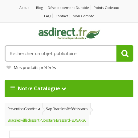
Accueil
Blog
Développement Durable
Points Cadeaux
FAQ
Contact
Mon Compte
Rechercher
un
objet
Mes produits préférés
publicitaire
Notre Catalogue
Prévention Goodies
Slap Bracelets Réfléchissants
Bracelet Réfléchissant Publicitaire Brassard - EDGAR36