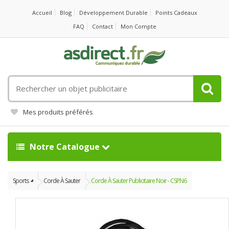
Accueil
Blog
Développement Durable
Points Cadeaux
FAQ
Contact
Mon Compte
Rechercher
un
objet
Mes produits préférés
publicitaire
Notre Catalogue
Sports
Corde À Sauter
Corde À Sauter Publicitaire Noir - CSPN6