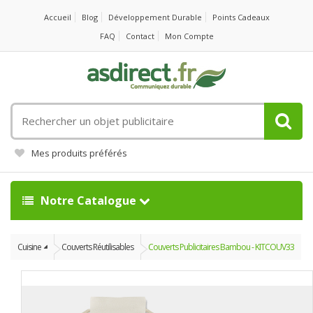
Accueil
Blog
Développement Durable
Points Cadeaux
FAQ
Contact
Mon Compte
Rechercher
un
objet
Mes produits préférés
publicitaire
Notre Catalogue
Cuisine
Couverts Réutilisables
Couverts Publicitaires Bambou - KITCOUV33