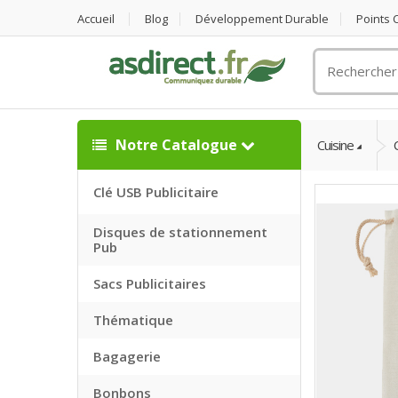
Accueil
Blog
Développement Durable
Points
Rechercher
un
objet
publicitaire
Notre Catalogue
Cuisine
Clé USB Publicitaire
Disques de stationnement
Pub
Sacs Publicitaires
Thématique
Bagagerie
Bonbons