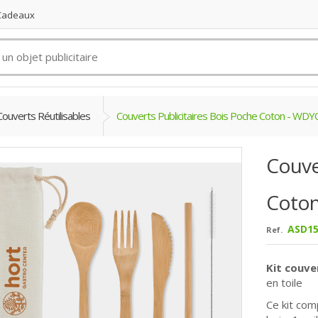
 Cadeaux
Couverts Réutilisables
Couverts Publicitaires Bois Poche Coton - WDY
Couve
Coton
ASD15
Ref.
Kit couve
en toile
Ce kit com