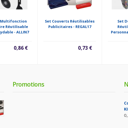
 Multifonction
Set Couverts Réutilisables
Set D
ire Réutilisable
Publicitaires - REGAL17
Réuti
xydable - ALLIN7
Personna
0,86 €
0,73 €
Promotions
N
C
K
0