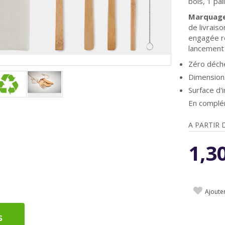
bois, 1 pa
Marquage
de livrais
engagée r
lancement
Zéro déche
Dimensions
Surface d
En complé
A PARTIR 
1,3
Ajoute
s