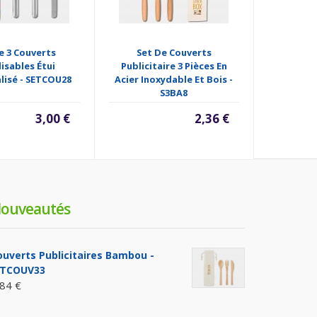
e 3 Couverts
Set De Couverts
Set 
lisables Étui
Publicitaire 3 Pièces En
Réutilis
lisé - SETCOU28
Acier Inoxydable Et Bois -
Maïs Ave
S3BA8
3,00 €
2,36 €
ouveautés
ouverts Publicitaires Bambou -
ITCOUV33
,84 €