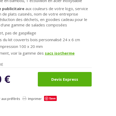
ille en bambou, 1 écouvillon en acier inoxydable
 publicitaire
aux couleurs de votre logo, service
on de plats cuisinés, nom de votre entreprise
éduction des déchets, en goodies cadeau pour le
 d'une gamme de salades composées
t, pas de gaspillage
 du kit couverts bois personnalisé 24 x 6 cm
'impression 100 x 20 mm
ment, voir la gamme des
sacs isotherme
DE
0
€
Devis Express
Save
r aux préférés
Imprimer