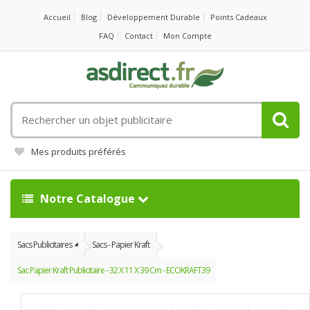
Accueil
Blog
Développement Durable
Points Cadeaux
FAQ
Contact
Mon Compte
Rechercher
un
objet
Mes produits préférés
publicitaire
Notre Catalogue
Sacs Publicitaires
Sacs - Papier Kraft
Sac Papier Kraft Publicitaire - 32 X 11 X 39 Cm - ECOKRAFT39