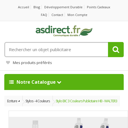
Accueil
Blog
Développement Durable
Points Cadeaux
FAQ
Contact
Mon Compte
Rechercher
un
objet
Mes produits préférés
publicitaire
Notre Catalogue
Ecriture
Stylos - 4 Couleurs
Stylo BIC 3 Couleurs Publicitaire HB - WALTER3