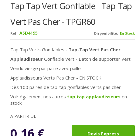
Tap Tap Vert Gonflable - Tap-Tap
Vert Pas Cher - TPGR60
ASD4195
Ref.
Disponibilité:
En Stock
Tap Tap Verts Gonflables -
Tap-Tap Vert Pas Cher
Applaudisseur
Gonflable Vert - Baton de supporter Vert
Vendu vierge par paire avec paille
Applaudisseurs Verts Pas Cher - EN STOCK
Dès 100 paires de tap-tap gonflables verts pas cher
Voir également nos autres
tap tap applaudisseurs
en
stock
A PARTIR DE
0,16
€
Devis Express