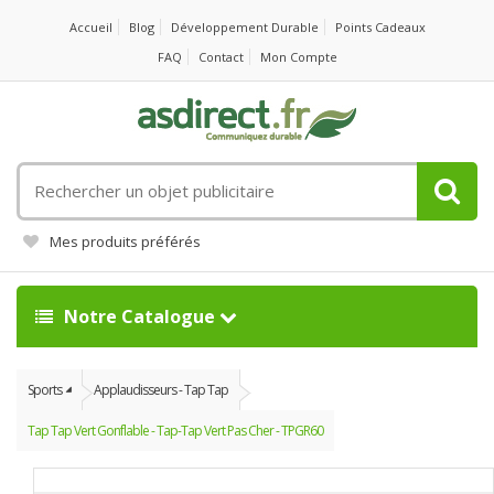
Accueil
Blog
Développement Durable
Points Cadeaux
FAQ
Contact
Mon Compte
Rechercher
un
objet
Mes produits préférés
publicitaire
Notre Catalogue
Sports
Applaudisseurs - Tap Tap
Tap Tap Vert Gonflable - Tap-Tap Vert Pas Cher - TPGR60