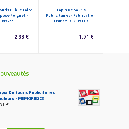
ouris Publicitaire
Tapis De Souris
Tapis De S
pose Poignet -
Publicitaires - Fabrication
Papier 
GREG22
France - CORPO19
2,33 €
1,71 €
ouveautés
apis De Souris Publicitaires
ouleurs - MEMORIES23
,31 €