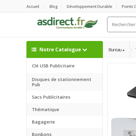
Accueil
Blog
Développement Durable
Points
Rechercher
un
objet
publicitaire
Notre Catalogue
Bureau
Clé USB Publicitaire
Disques de stationnement
Pub
Sacs Publicitaires
Thématique
Bagagerie
Bonbons