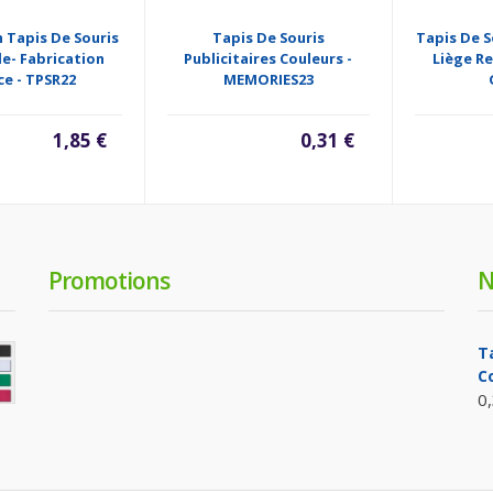
 Tapis De Souris
Tapis De Souris
Tapis De S
e- Fabrication
Publicitaires Couleurs -
Liège Re
ce - TPSR22
MEMORIES23
1,85 €
0,31 €
Promotions
N
T
C
0