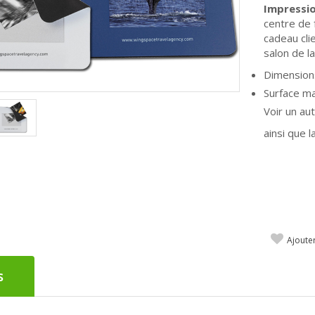
Impressi
centre de 
cadeau cli
salon de l
Dimensions
Surface ma
Voir un a
ainsi que
Ajoute
s