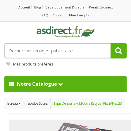
Accueil
Blog
Développement Durable
Points Cadeaux
FAQ
Contact
Mon Compte
Rechercher
un
objet
Mes produits préférés
publicitaire
Notre Catalogue
Bureau
Tapis De Souris
Tapis De Souris Publicitaire Recyclé - RECYPNEU23