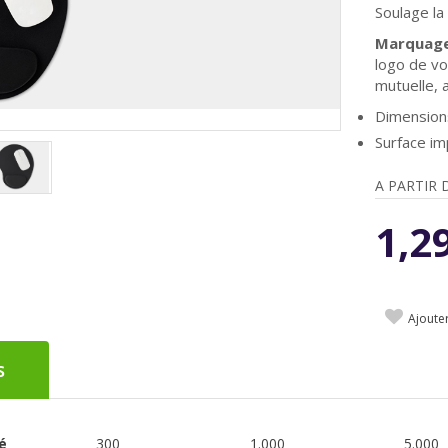
Soulage la
Marquage 
logo de vo
mutuelle, 
Dimensions
Surface i
A PARTIR 
1,2
Ajoute
s
é
300
1.000
5.000