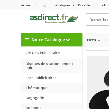
Accueil
Blog
Développement Durable
Points
Rechercher
un
objet
publicitaire
Notre Catalogue
Bureau
Clé USB Publicitaire
Disques de stationnement
Pub
Sacs Publicitaires
Thématique
Bagagerie
Bonbons