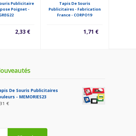
ouris Publicitaire
Tapis De Souris
Tapis De S
pose Poignet -
Publicitaires - Fabrication
Papier 
GREG22
France - CORPO19
2,33 €
1,71 €
ouveautés
apis De Souris Publicitaires
ouleurs - MEMORIES23
,31 €