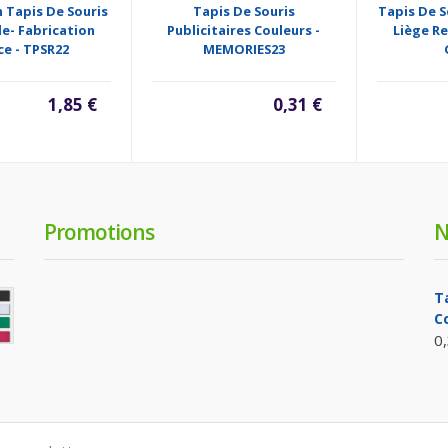
 Tapis De Souris
Tapis De Souris
Tapis De S
e- Fabrication
Publicitaires Couleurs -
Liège Re
ce - TPSR22
MEMORIES23
1,85 €
0,31 €
Promotions
N
T
C
0