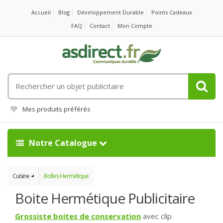
Accueil
Blog
Développement Durable
Points Cadeaux
FAQ
Contact
Mon Compte
Rechercher
un
objet
Mes produits préférés
publicitaire
Notre Catalogue
Cuisine
Boîtes Hermétique
Boite Hermétique Publicitaire
Grossiste boites de conservation
avec clip