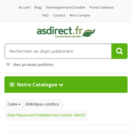
Accueil
Blog
Développement Durable
Points Cadeaux
FAQ
Contact
Mon Compte
Rechercher
un
objet
Mes produits préférés
publicitaire
Notre Catalogue
Cuisine
Boîte Repas - Lunchbox
Boite À Repas Lunch Publicitaire Avec Couverts - LENA25