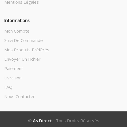
Mentions Légales
Informations
Mon Compte
Suivi De Commande
Mes Produits Préférés
Envoyer Un Fichier
Paiement
Livraison
FAQ
Nous Contacter
©
As Direct
- Tous Droits Réservés